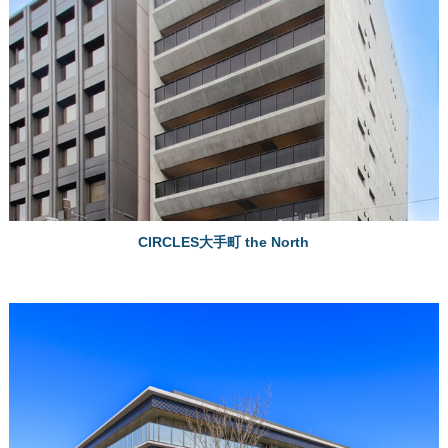
CIRCLES大手町 the North