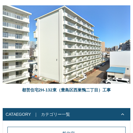
都営住宅2H-132東（豊島区西巣鴨二丁目）工事
CATAEGORY
｜
カテゴリー一覧