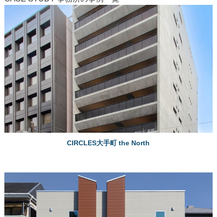
CIRCLES大手町 the North