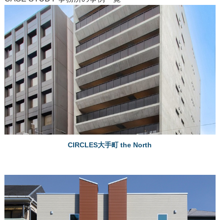
CIRCLES大手町 the North